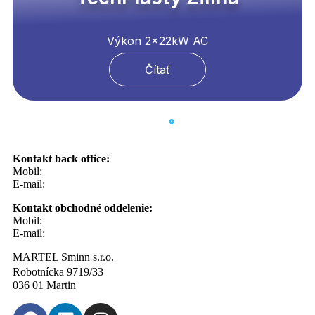
Výkon 2x22kW AC
Čítať
Kontakt back office:
Mobil:
0908 20 20 22
E-mail:
info@sminn.sk
Kontakt obchodné oddelenie:
Mobil:
0910 82 33 71
E-mail:
martin.rusnak@sminn.sk
MARTEL Sminn s.r.o.
Robotnícka 9719/33
036 01 Martin