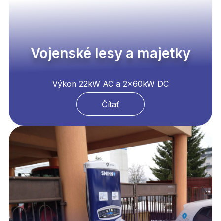
Vojenské lesy a majetky
Výkon 22kW AC a 2x60kW DC
Čítať