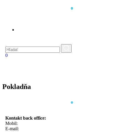
EN
0
Pokladňa
Kontakt back office:
Mobil:
0908 20 20 22
E-mail:
info@sminn.sk